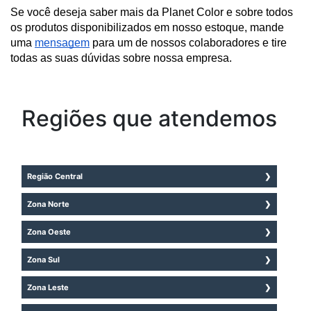
Se você deseja saber mais da Planet Color e sobre todos 
os produtos disponibilizados em nosso estoque, mande 
uma 
mensagem
 para um de nossos colaboradores e tire 
todas as suas dúvidas sobre nossa empresa.
Regiões que atendemos
Região Central
Aclimação
Zona Norte
Bela Vista
Brasilândia
Zona Oeste
Bom Retiro
Cachoeirinha
Brás
Água Branca
Zona Sul
Casa Verde
Cambuci
Bairro do Limão
Imirim
Centro
Aeroporto
Zona Leste
Barra Funda
Jaçanã
Consolação
Água Funda
Alto da Lapa