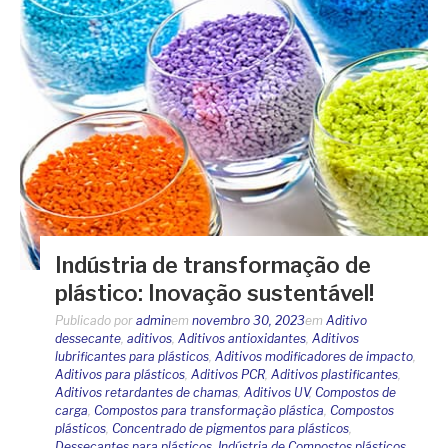
Indústria de transformação de
plástico: Inovação sustentável!
Publicado por
admin
em
novembro 30, 2023
em
Aditivo
dessecante
,
aditivos
,
Aditivos antioxidantes
,
Aditivos
lubrificantes para plásticos
,
Aditivos modificadores de impacto
,
Aditivos para plásticos
,
Aditivos PCR
,
Aditivos plastificantes
,
Aditivos retardantes de chamas
,
Aditivos UV
,
Compostos de
carga
,
Compostos para transformação plástica
,
Compostos
plásticos
,
Concentrado de pigmentos para plásticos
,
Dessecantes para plásticos
,
Indústria de Compostos plásticos
,