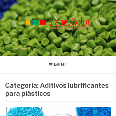
Pular
para
o
conteúdo
PLANET COLOR
Blog
MENU
Categoria:
Aditivos lubrificantes
para plásticos