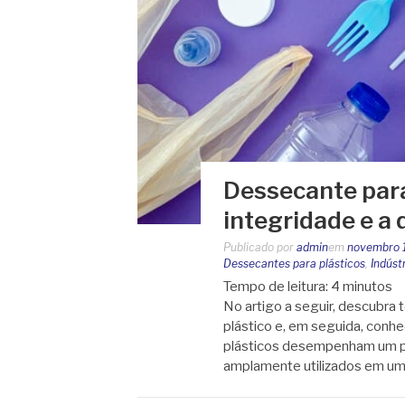
Dessecante para
integridade e a 
Publicado por
admin
em
novembro 
Dessecantes para plásticos
,
Indúst
Tempo de leitura:
4
minutos
No artigo a seguir, descubra
plástico e, em seguida, conh
plásticos desempenham um pa
amplamente utilizados em u