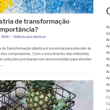
ústria de transformação
Ad
 importância?
ad
7, 2024
em
Aditivos para plásticos
Ad
Ad
ia de transformação plástica é essencial para atender às
Ad
 dos compradores. Com o crescimento das indústrias
Ad
vas soluções precisaram ser desenvolvidas para atender
,…
Ad
Ad
Ad
Ad
Br
Co
Co