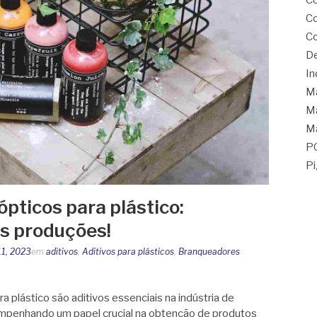
Co
Co
Co
De
In
M
Ma
Ma
P
Pi
pticos para plástico:
as produções!
1, 2023
em
aditivos
,
Aditivos para plásticos
,
Branqueadores
 plástico são aditivos essenciais na indústria de
empenhando um papel crucial na obtenção de produtos