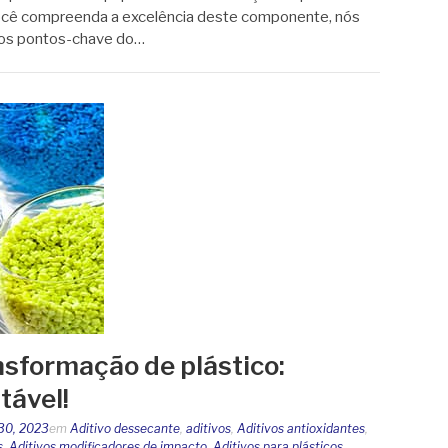
 você compreenda a excelência deste componente, nós
 os pontos-chave do…
nsformação de plástico:
tável!
30, 2023
em
Aditivo dessecante
,
aditivos
,
Aditivos antioxidantes
,
s
,
Aditivos modificadores de impacto
,
Aditivos para plásticos
,