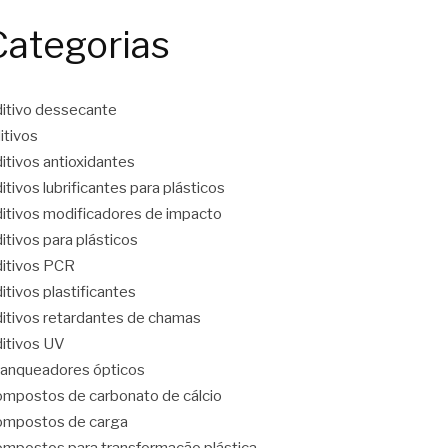
Categorias
itivo dessecante
itivos
itivos antioxidantes
itivos lubrificantes para plásticos
itivos modificadores de impacto
itivos para plásticos
itivos PCR
itivos plastificantes
itivos retardantes de chamas
itivos UV
anqueadores ópticos
mpostos de carbonato de cálcio
mpostos de carga