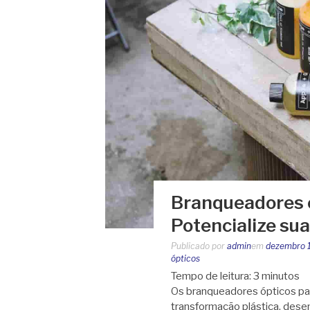
Branqueadores ó
Potencialize su
Publicado por
admin
em
dezembro 1
ópticos
Tempo de leitura:
3
minutos
Os branqueadores ópticos para
transformação plástica, des