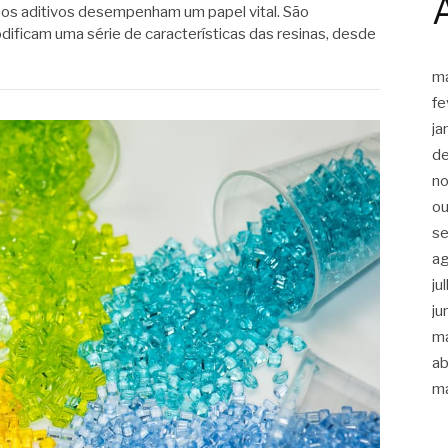
ca, os aditivos desempenham um papel vital. São
ificam uma série de características das resinas, desde
m
fe
ja
d
n
ou
s
a
ju
ju
m
ab
m