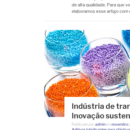
de alta qualidade. Para que
elaboramos esse artigo com
Indústria de tra
Inovação susten
Publicado por
admin
em
novembro 
Aditivos lubrificantes para plástico