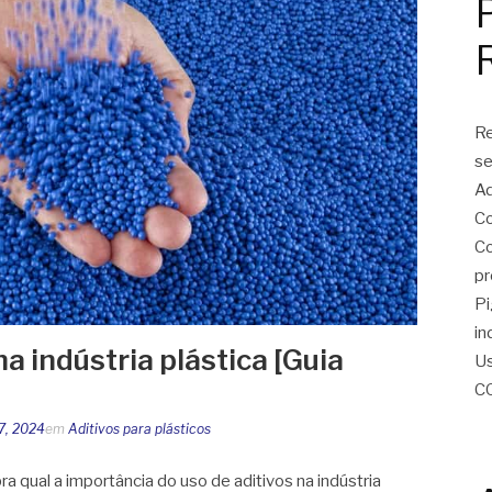
Re
se
Ad
Co
Co
pr
Pi
in
na indústria plástica [Guia
Us
C
17, 2024
em
Aditivos para plásticos
a qual a importância do uso de aditivos na indústria