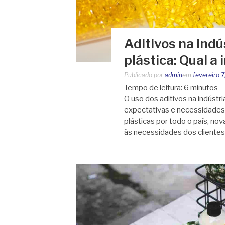
Aditivos na ind
plástica: Qual a
Publicado por
admin
em
fevereiro 
Tempo de leitura:
6
minutos
O uso dos aditivos na indústr
expectativas e necessidades
plásticas por todo o país, no
às necessidades dos clientes