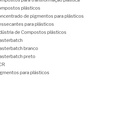
mpostos para transformação plástica
mpostos plásticos
ncentrado de pigmentos para plásticos
ssecantes para plásticos
dústria de Compostos plásticos
asterbatch
sterbatch branco
sterbatch preto
CR
gmentos para plásticos