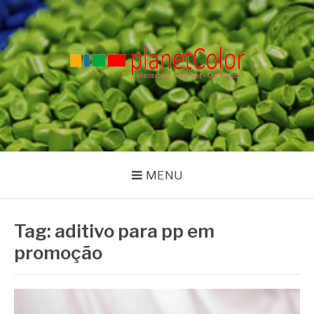
Pular
para
o
conteúdo
PLANET COLOR
Blog
MENU
Tag:
aditivo para pp em
promoção