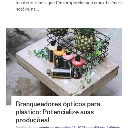
masterbatches, que têm proporcionado uma eficiência
notável na…
Branqueadores ópticos para
plástico: Potencialize suas
produções!
Publicado por
admin
em
dezembro 11, 2023
em
aditivos
,
Aditivos