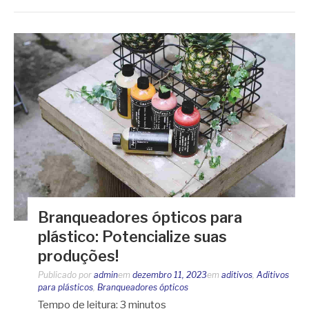
Branqueadores ópticos para
plástico: Potencialize suas
produções!
Publicado por
admin
em
dezembro 11, 2023
em
aditivos
,
Aditivos
para plásticos
,
Branqueadores ópticos
Tempo de leitura:
3
minutos