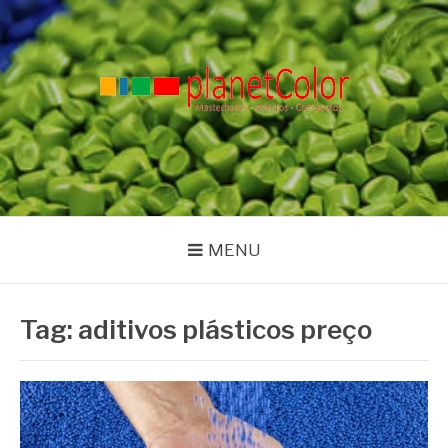
Pular
para
o
conteúdo
PLANET COLOR
Blog
MENU
Tag:
aditivos plásticos preço