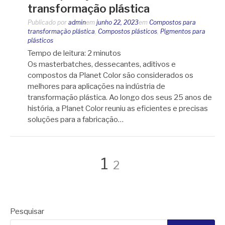
transformação plástica
Publicado por
admin
em
junho 22, 2023
em
Compostos para
transformação plástica
,
Compostos plásticos
,
Pigmentos para
plásticos
Tempo de leitura:
2
minutos
Os masterbatches, dessecantes, aditivos e
compostos da Planet Color são considerados os
melhores para aplicações na indústria de
transformação plástica. Ao longo dos seus 25 anos de
história, a Planet Color reuniu as eficientes e precisas
soluções para a fabricação…
Paginação
Página
Página
1
2
de
Pesquisar