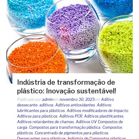
Indústria de transformação de
plástico: Inovação sustentável!
Publicado por
admin
em
novembro 30, 2023
em
Aditivo
dessecante
,
aditivos
,
Aditivos antioxidantes
,
Aditivos
lubrificantes para plásticos
,
Aditivos modificadores de impacto
,
Aditivos para plásticos
,
Aditivos PCR
,
Aditivos plastificantes
,
Aditivos retardantes de chamas
,
Aditivos UV
,
Compostos de
carga
,
Compostos para transformação plástica
,
Compostos
plásticos
,
Concentrado de pigmentos para plásticos
,
Dessecantes para plásticos
,
Indústria de Compostos plásticos
,