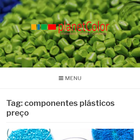
Pular
para
o
conteúdo
PLANET COLOR
Blog
MENU
Tag:
componentes plásticos
preço