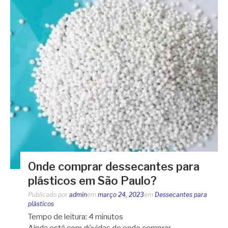
Onde comprar dessecantes para
plásticos em São Paulo?
Publicado por
admin
em
março 24, 2023
em
Dessecantes para
plásticos
Tempo de leitura:
4
minutos
Ainda está com dúvidas de onde comprar