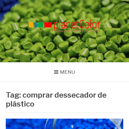
Pular
para
o
conteúdo
PLANET COLOR
Blog
MENU
Tag:
comprar dessecador de
plástico