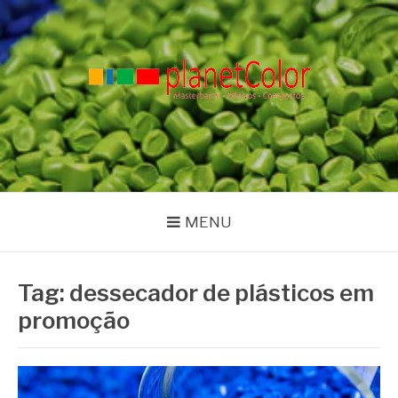
Pular
para
o
conteúdo
PLANET COLOR
Blog
MENU
Tag:
dessecador de plásticos em
promoção