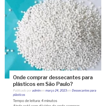
Onde comprar dessecantes para
plásticos em São Paulo?
Publicado por
admin
em
março 24, 2023
em
Dessecantes para
plásticos
Tempo de leitura:
4
minutos
Ainda está com dúvidas de onde comprar