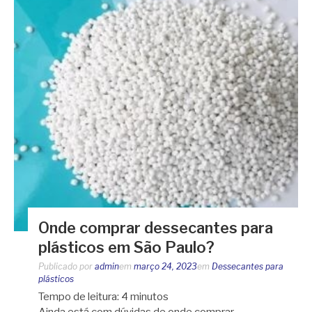
Onde comprar dessecantes para
plásticos em São Paulo?
Publicado por
admin
em
março 24, 2023
em
Dessecantes para
plásticos
Tempo de leitura:
4
minutos
Ainda está com dúvidas de onde comprar