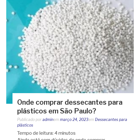
Onde comprar dessecantes para
plásticos em São Paulo?
Publicado por
admin
em
março 24, 2023
em
Dessecantes para
plásticos
Tempo de leitura:
4
minutos
Ainda está com dúvidas de onde comprar