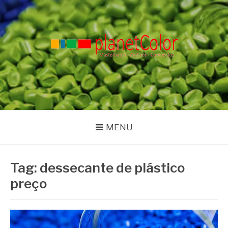
Pular
para
o
conteúdo
PLANET COLOR
Blog
MENU
Tag:
dessecante de plástico
preço