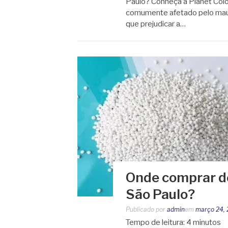
Paulo? Conheça a Planet Colo
comumente afetado pelo mau c
que prejudicar a…
Onde comprar d
São Paulo?
Publicado por
admin
em
março 24,
Tempo de leitura:
4
minutos