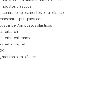
mpostos para transformação plástica
mpostos plásticos
ncentrado de pigmentos para plásticos
ssecantes para plásticos
dústria de Compostos plásticos
asterbatch
sterbatch branco
sterbatch preto
CR
gmentos para plásticos