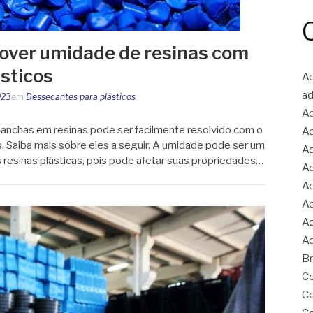
over umidade de resinas com
sticos
Ad
ad
023
em
Dessecantes para plásticos
Ad
nchas em resinas pode ser facilmente resolvido com o
Ad
. Saiba mais sobre eles a seguir. A umidade pode ser um
Ad
s resinas plásticas, pois pode afetar suas propriedades…
Ad
Ad
Ad
Ad
Ad
Br
Co
Co