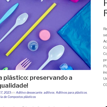
Re
se
Ad
Co
Co
pr
Pi
in
 plástico: preservando a
Us
qualidade!
C
17, 2023
em
Aditivo dessecante
,
aditivos
,
Aditivos para plásticos
,
ria de Compostos plásticos