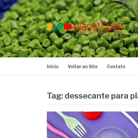
Pular
para
o
conteúdo
PLANET COLO
Blog
Início
Voltar ao Site
Contato
Tag:
dessecante para pl