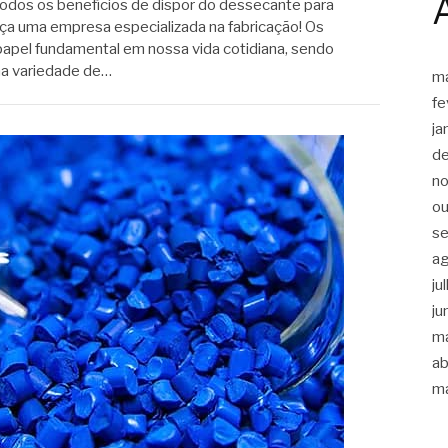
 todos os benefícios de dispor do dessecante para
eça uma empresa especializada na fabricação! Os
pel fundamental em nossa vida cotidiana, sendo
ma variedade de…
m
fe
ja
d
n
ou
s
a
ju
ju
m
ab
m