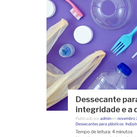
Dessecante para
integridade e a 
Publicado por
admin
em
novembro 
Dessecantes para plásticos
,
Indúst
Tempo de leitura:
4
minutos