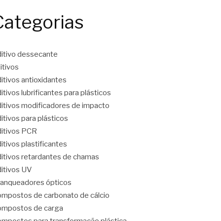
Categorias
itivo dessecante
itivos
itivos antioxidantes
itivos lubrificantes para plásticos
itivos modificadores de impacto
itivos para plásticos
itivos PCR
itivos plastificantes
itivos retardantes de chamas
itivos UV
anqueadores ópticos
mpostos de carbonato de cálcio
mpostos de carga