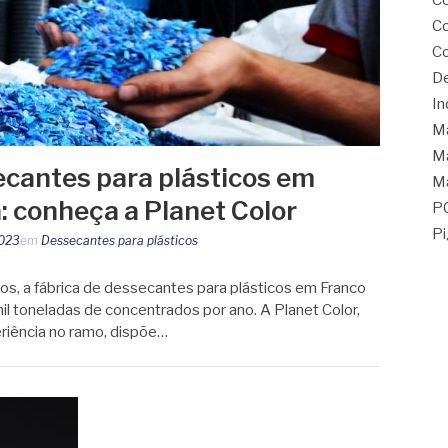
Co
Co
Co
De
In
M
Ma
ecantes para plásticos em
Ma
: conheça a Planet Color
P
Pi
2023
em
Dessecantes para plásticos
s, a fábrica de dessecantes para plásticos em Franco
l toneladas de concentrados por ano. A Planet Color,
riência no ramo, dispõe…