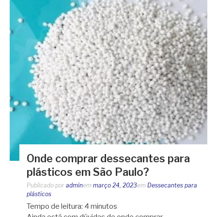
Onde comprar dessecantes para
plásticos em São Paulo?
Publicado por
admin
em
março 24, 2023
em
Dessecantes para
plásticos
Tempo de leitura:
4
minutos
Ainda está com dúvidas de onde comprar