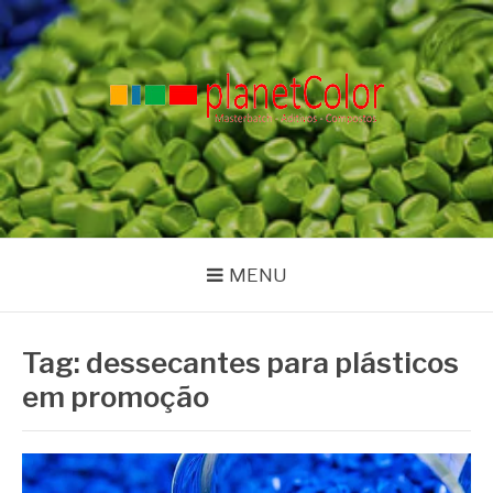
Pular
para
o
conteúdo
PLANET COLOR
Blog
MENU
Tag:
dessecantes para plásticos
em promoção