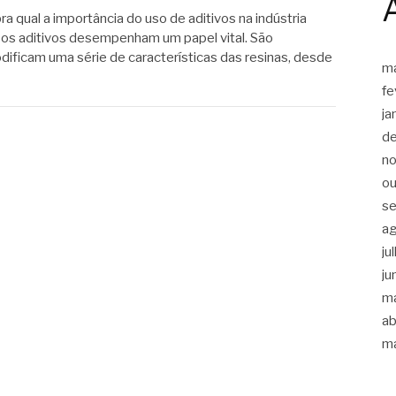
a qual a importância do uso de aditivos na indústria
ca, os aditivos desempenham um papel vital. São
ificam uma série de características das resinas, desde
m
fe
ja
d
n
ou
s
a
ju
ju
m
ab
m