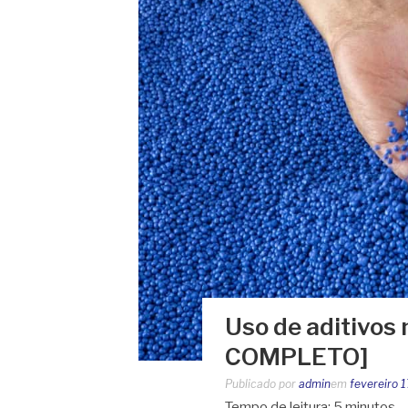
Uso de aditivos 
COMPLETO]
Publicado por
admin
em
fevereiro 
Tempo de leitura:
5
minutos