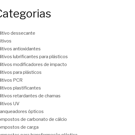
Categorias
itivo dessecante
itivos
itivos antioxidantes
itivos lubrificantes para plásticos
itivos modificadores de impacto
itivos para plásticos
itivos PCR
itivos plastificantes
itivos retardantes de chamas
itivos UV
anqueadores ópticos
mpostos de carbonato de cálcio
mpostos de carga