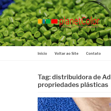
Pular
para
o
conteúdo
PLANET COLO
Blog
Início
Voltar ao Site
Contato
Tag:
distribuidora de Ad
propriedades plásticas