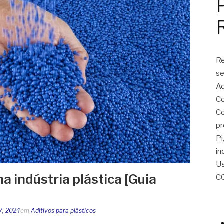
Re
se
Ad
Co
Co
pr
Pi
in
Us
na indústria plástica [Guia
C
17, 2024
em
Aditivos para plásticos