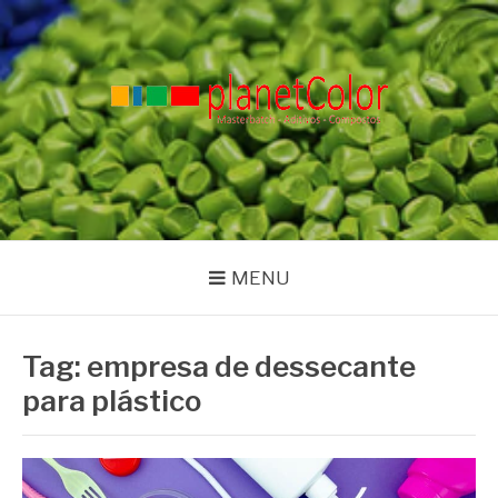
Pular
para
o
conteúdo
PLANET COLOR
Blog
MENU
Tag:
empresa de dessecante
para plástico