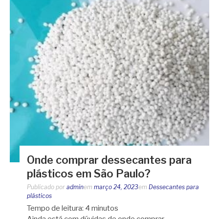
Onde comprar dessecantes para
plásticos em São Paulo?
Publicado por
admin
em
março 24, 2023
em
Dessecantes para
plásticos
Tempo de leitura:
4
minutos
Ainda está com dúvidas de onde comprar