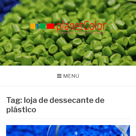
Pular
para
o
conteúdo
PLANET COLOR
Blog
MENU
Tag:
loja de dessecante de
plástico