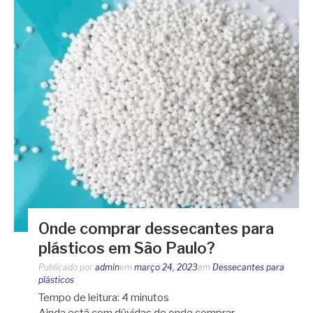
Onde comprar dessecantes para
plásticos em São Paulo?
Publicado por
admin
em
março 24, 2023
em
Dessecantes para
plásticos
Tempo de leitura:
4
minutos
Ainda está com dúvidas de onde comprar