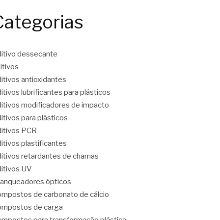
Categorias
itivo dessecante
itivos
itivos antioxidantes
itivos lubrificantes para plásticos
itivos modificadores de impacto
itivos para plásticos
itivos PCR
itivos plastificantes
itivos retardantes de chamas
itivos UV
anqueadores ópticos
mpostos de carbonato de cálcio
mpostos de carga