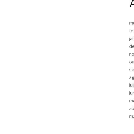
m
fe
ja
d
n
ou
s
a
ju
ju
m
ab
m