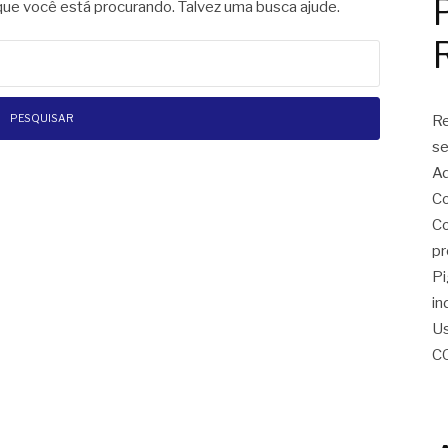
e você está procurando. Talvez uma busca ajude.
Re
se
Ad
Co
Co
pr
Pi
in
Us
C