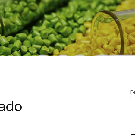
R
Pe
ado