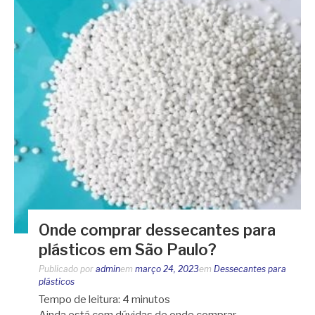
Onde comprar dessecantes para
plásticos em São Paulo?
Publicado por
admin
em
março 24, 2023
em
Dessecantes para
plásticos
Tempo de leitura:
4
minutos
Ainda está com dúvidas de onde comprar