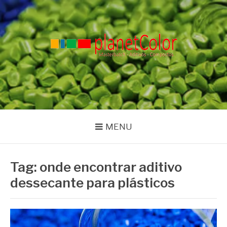
Pular
para
o
conteúdo
PLANET COLOR
Blog
MENU
Tag:
onde encontrar aditivo
dessecante para plásticos