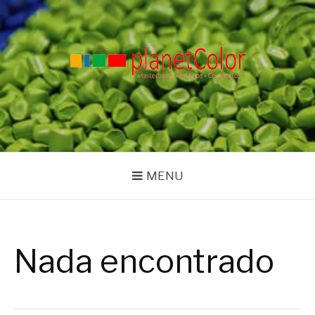
Pular
para
o
conteúdo
PLANET COLOR
Blog
MENU
Nada encontrado