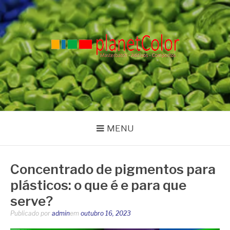
Pular
para
o
conteúdo
PLANET COLOR
Blog
MENU
Concentrado de pigmentos para
plásticos: o que é e para que
serve?
Publicado por
admin
em
outubro 16, 2023