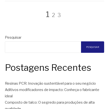
Paginação
Página
Página
Página
1
2
3
de
Pesquisar
posts
PESQUISAR
Postagens Recentes
Resinas PCR: Inovação sustentável para o seu negócio
Aditivos modificadores de impacto: Conheça o fabricante
ideal
Composto de talco: O segredo para produções de alta
qualidade