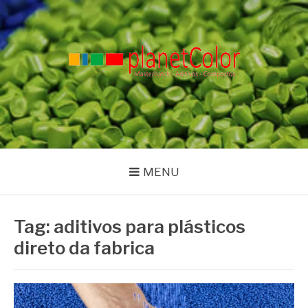
Pular
para
o
conteúdo
PLANET COLOR
Blog
MENU
Tag:
aditivos para plásticos
direto da fabrica